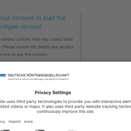
our consent to load the
odigee service!
 embed content that may collect data
y. Please review the details and accept
ervice to see this content.
ATION
ACCEPT
entrics Consent Management Platform
etzwerks Diversity@DRG
der
Deutschen
mit Vielfalt in der DRG und der Radiologie beschäftigt.