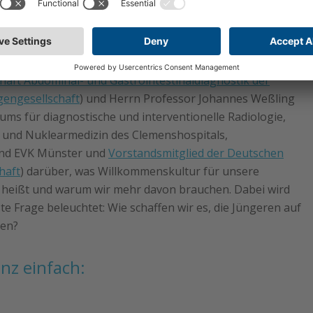
ttina Baeßler spricht im zweiten Teil des
ur-Podcasts mit Frau Suzana Blazek (KOFA -
m Fachkräftesicherung), Herrn Professor Lars
adia Radiologie München und Vorsitzender der
haft Abdominal- und Gastrointestinaldiagnostik der
engesellschaft
) und Herrn Professor Johannes Weßling
rums für diagnostische und interventionelle Radiologie,
 und Nuklearmedizin des Clemenshospitals,
und EVK Münster und
Vorstandsmitglied der Deutschen
haft
) darüber, was Willkommenskultur für unsere
t heißt und warum wir mehr davon brauchen. Dabei wird
ste Frage beleuchtet: Wie schaffen wir es, die Jüngeren auf
len?
anz einfach: