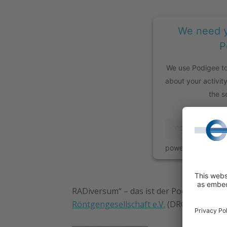
We need y
P
We use Podigee to
about your activit
the s
MORE INFORM
powered by
Userc
RADiversum“ – das ist der Podcast des
N
Röntgengesellschaft e.V.
(DRG), der sich 