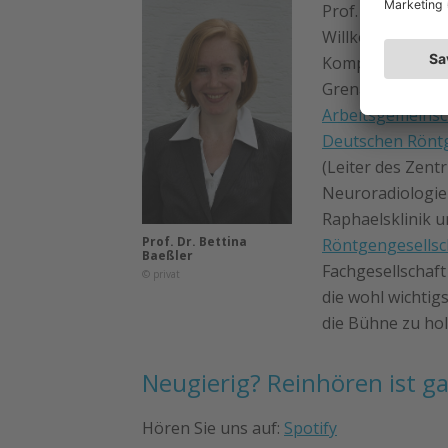
Prof. Dr. med. Be
Willkommenskult
Kompetenzzentru
Grenacher (Conr
Arbeitsgemeinsc
Deutschen Röntg
(Leiter des Zent
Neuroradiologie
Raphaelsklinik 
Prof. Dr. Bettina
Röntgengesellsc
Baeßler
Fachgesellschaf
© privat
die wohl wichtig
die Bühne zu ho
Neugierig? Reinhören ist g
Hören Sie uns auf:
Spotify