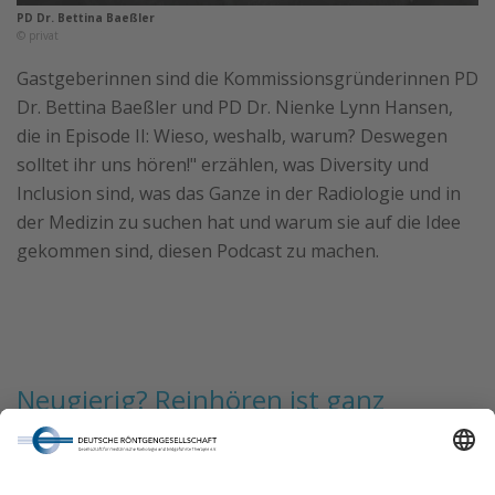
PD Dr. Bettina Baeßler
© privat
Gastgeberinnen sind die Kommissionsgründerinnen PD
Dr. Bettina Baeßler und PD Dr. Nienke Lynn Hansen,
die in Episode II: Wieso, weshalb, warum? Deswegen
solltet ihr uns hören!" erzählen, was Diversity und
Inclusion sind, was das Ganze in der Radiologie und in
der Medizin zu suchen hat und warum sie auf die Idee
gekommen sind, diesen Podcast zu machen.
Neugierig? Reinhören ist ganz
einfach:
Hören Sie uns auf:
Spotify